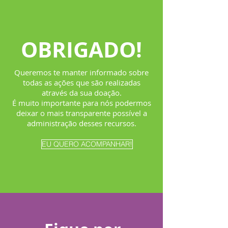
OBRIGADO!
Queremos te manter informado sobre
todas as ações que são realizadas
através da sua doação.
É muito importante para nós podermos
deixar o mais transparente possível a
administração desses recursos.
EU QUERO ACOMPANHAR!