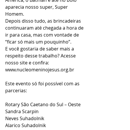
América, o Batman e até no bolo 
aparecia nosso super, Super 
Homem.
Depois disso tudo, as brincadeiras 
continuaram até chegada a hora de 
ir para casa, mas com vontade de 
“ficar só mais um pouquinho”.
E você gostaria de saber mais a 
respeito desse trabalho? Acesse 
nosso site e confira: 
www.nucleomeninojesus.org.br
Este evento só foi possível com as 
parcerias:
Rotary São Caetano do Sul – Oeste
Sandra Scarpin
Neves Suhadolnik
Alarico Suhadolnik