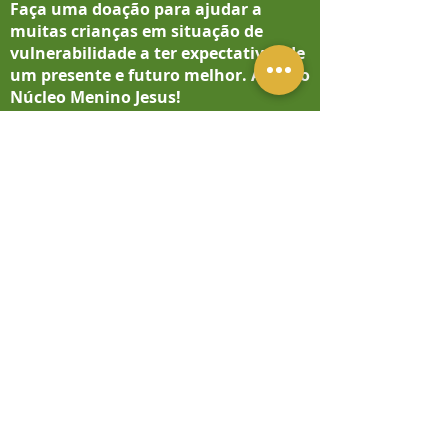
Faça uma doação para ajudar a
muitas crianças em situação de
vulnerabilidade a ter expectativas de
um presente e futuro melhor.
Apoie o
Núcleo Menino Jesus
!
DOE AGORA
NÚCLEO DE CONVIVÊNCIA MENINO
JESUS
Rua Justino Paixão, 45 Jd. São Caetano
São Caetano do Sul / SP
CONTATO:
E-mail:
coordenacao@nucleomeninojesus.org.br
www.nucleomeninojesus.org.br