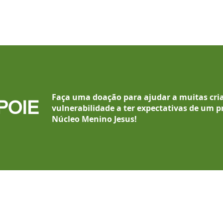
Faça uma doação para ajudar a muitas cri
POIE
vulnerabilidade a ter expectativas de um p
Núcleo Menino Jesus
!
(11) 4238-7979
/
4232-2733
(11) 96405.3111 WhatsApp