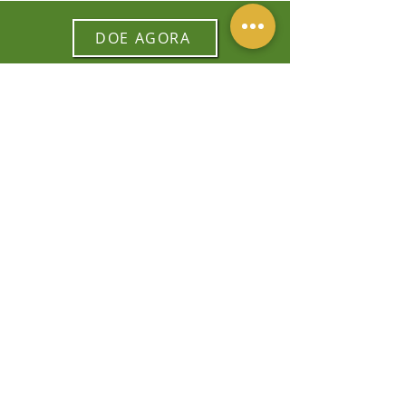
DOE AGORA
APOIE
Faça uma doação para ajudar a
muitas crianças em situação de
vulnerabilidade a ter expectativas de
um presente e futuro melhor.
Apoie o
Núcleo Menino Jesus
!
DOE AGORA
NÚCLEO DE CONVIVÊNCIA MENINO
JESUS
Rua Justino Paixão, 45 Jd. São Caetano
São Caetano do Sul / SP