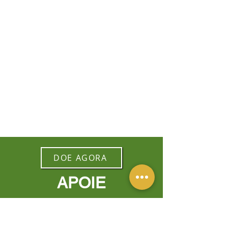
DOE AGORA
APOIE
Faça uma doação para ajudar a
muitas crianças em situação de
vulnerabilidade a ter expectativas de