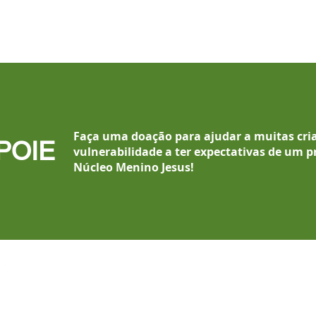
Faça uma doação para ajudar a muitas cri
POIE
vulnerabilidade a ter expectativas de um p
Núcleo Menino Jesus
!
(11) 4238-7979
/
4232-2733
(11) 96405.3111 WhatsApp