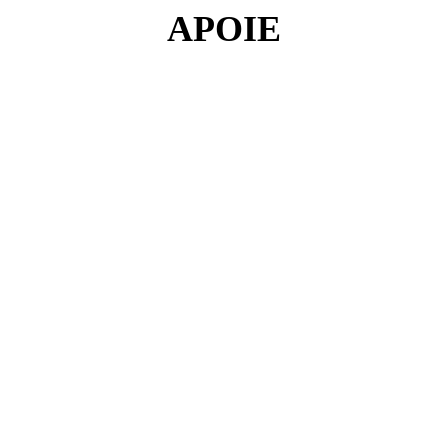
APOIE
ação de vulnerabilidade a ter expectativas de um prese