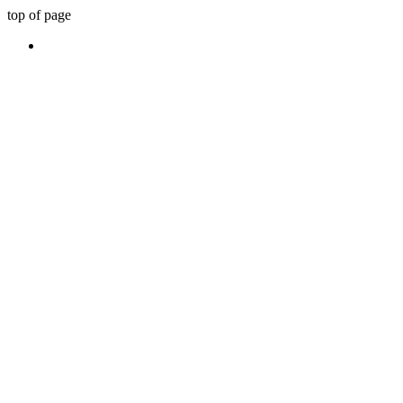
top of page
Já imaginou se você pudesse tirar u