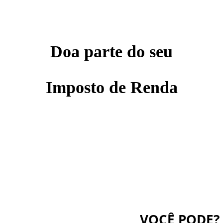
Doa parte do seu
Imposto de Renda
m pouco do dinheiro que vai para o go
VOCÊ PODE?
E se lhe dissermos que