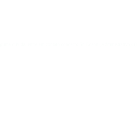
São Caetano do Sul / SP
CEP: 09580-780
lguma dúvida, entre em contato conosco: Sr. Edson (Administrativo): (