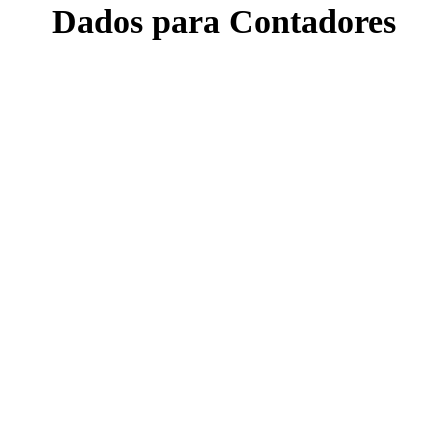
Dados para Contadores
UNCAD - Fundo Municipal da Criança e o Adolescen
Tipo: Municipal - UF: SP
Município: São Caetano do Sul 19.174.933/0001-23
Em seguida envie para nós a carta com os dados da doação
e a cópia do DARF.
Endereço:
Rua Justino Paixão, 45, Jd. São Caetano