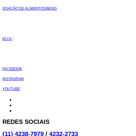
DOAÇÃO DE ALIMENTOS/BENS
CONTEÚDO:
BLOG
REDES SOCIAIS:
FACEBOOK
INSTAGRAM
YOU
TUBE
REDES SOCIAIS
(11) 4238-7979
/
4232-2733