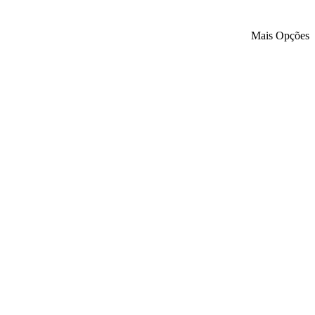
Mais Opções
verno e investi-lo em uma boa causa?