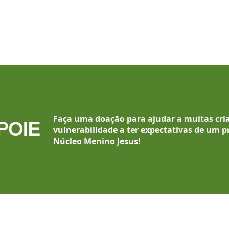
Faça uma doação para ajudar a muitas cri
POIE
vulnerabilidade a ter expectativas de um p
Núcleo Menino Jesus
!
(11) 4238-7979
/
4232-2733
(11) 96405.3111 WhatsApp