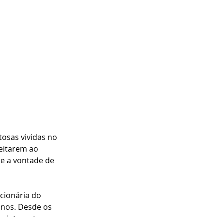
osas vividas no 
eitarem ao 
e a vontade de 
cionária do 
anos. Desde os 