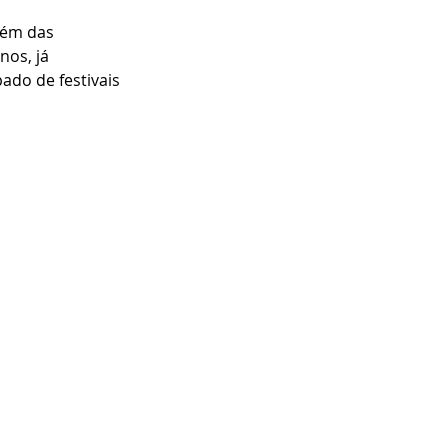
lém das 
nos, já 
do de festivais 