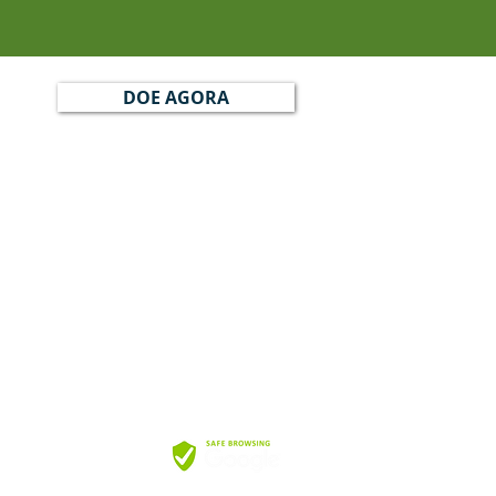
DOE AGORA
DE CONVIVÊNCIA MENINO JESUS
no Paixão, 45 Jd. São Caetano
no do Sul / SP
:
oordenacao@nucleomeninojesus.org.br
eomeninojesus.org.br
Webmail