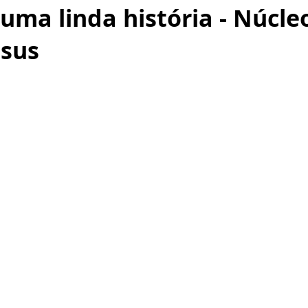
 uma linda história - Núcle
esus