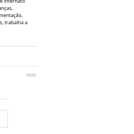
e internato 
anças, 
imentação, 
, trabalha a 