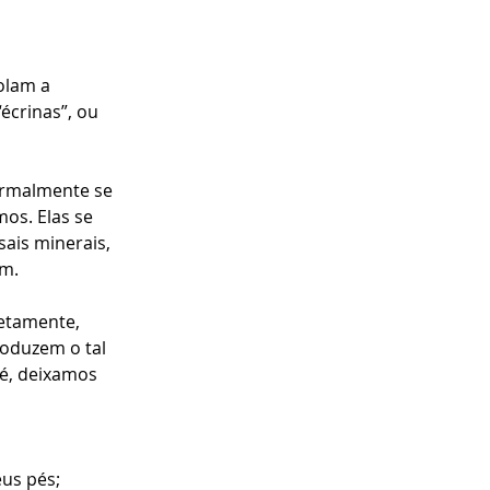
olam a 
écrinas”, ou 
ormalmente se 
os. Elas se 
sais minerais, 
im.
etamente, 
oduzem o tal 
lé, deixamos 
us pés;  