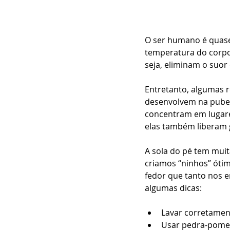
O ser humano é quase
temperatura do corpo 
seja, eliminam o suor
Entretanto, algumas 
desenvolvem na puber
concentram em lugares 
elas também liberam 
A sola do pé tem muit
criamos “ninhos” ótim
fedor que tanto nos e
algumas dicas:
Lavar corretament
Usar pedra-pomes 