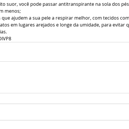
o suor, você pode passar antitranspirante na sola dos pés,
m menos;  
s que ajudem a sua pele a respirar melhor, com tecidos com
tos em lugares arejados e longe da umidade, para evitar q
as. 
qDlVP8