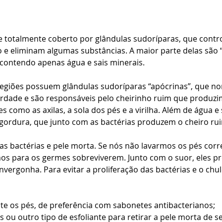
 totalmente coberto por glândulas sudoríparas, que contr
e eliminam algumas substâncias. A maior parte delas são “
 contendo apenas água e sais minerais.
regiões possuem glândulas sudoríparas “apócrinas”, que n
dade e são responsáveis pelo cheirinho ruim que produzim
como as axilas, a sola dos pés e a virilha. Além de água e 
gordura, que junto com as bactérias produzem o cheiro ru
as bactérias e pele morta. Se nós não lavarmos os pés corr
os para os germes sobreviverem. Junto com o suor, eles pr
nvergonha. Para evitar a proliferação das bactérias e o chu
e os pés, de preferência com sabonetes antibacterianos;  
ou outro tipo de esfoliante para retirar a pele morta de se