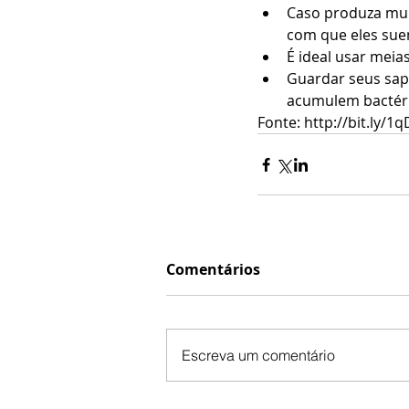
Caso produza muit
com que eles sue
É ideal usar meia
Guardar seus sapa
acumulem bactéri
Fonte: http://bit.ly/1
Comentários
Escreva um comentário