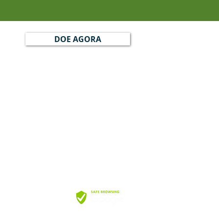
DOE AGORA
DE CONVIVÊNCIA MENINO JESUS
no Paixão, 45 Jd. São Caetano
no do Sul / SP
:
oordenacao@nucleomeninojesus.org.br
eomeninojesus.org.br
Webmail