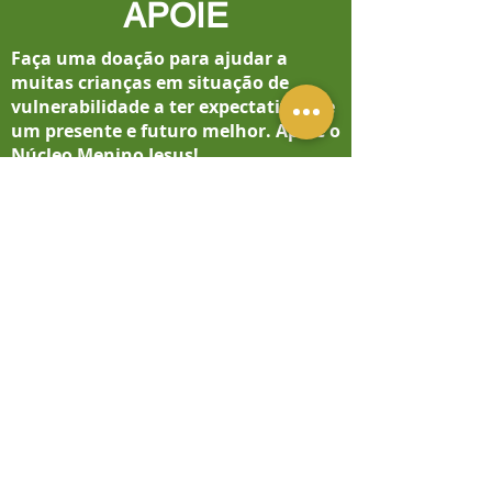
APOIE
Faça uma doação para ajudar a
muitas crianças em situação de
vulnerabilidade a ter expectativas de
um presente e futuro melhor.
Apoie o
Núcleo Menino Jesus
!
DOE AGORA
NÚCLEO DE CONVIVÊNCIA MENINO
JESUS
Rua Justino Paixão, 45 Jd. São Caetano
São Caetano do Sul / SP
CONTATO:
E-mail: